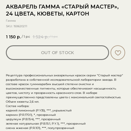
АКВАРЕЛЬ ГАММА «СТАРЫЙ МАСТЕР»,
24 ЦВЕТА, КЮВЕТЫ, КАРТОН
Гамма
SKU:
150620211
1 150
р.
1 524
р.
/
1 pc
/
1 pc
OUT OF STOCK
Рецептура профессиональных акварельных красок серии "Старый мастер"
разработана в собственной исследовательской лаборатории завода. В
составе красок гуммиарабик высшей степени очистки и
высококачественные пигменты, которые обеспечивают насыщенность
цветов, чистоту и прозрачность красочного слоя. В наборе
преимущественно представлены цвета с максимальной светостойкостью.
Объем кюветы 2,6 мл.
Состав набора:
кадмий лимонный (P.Y35), ***, укрывистый
кармин (P.R.170:1), *, прозрачный
церулеум (P.B.15:4), ***, прозрачный
зеленая натуральная (P.B.15:1, P.Y.1), ***, прозрачный
сиена жженая (P.R.101), ***, полупрозрачный