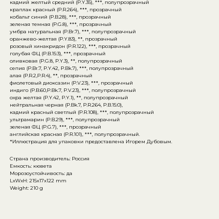
кадмий желтый средний (P.Y.35), ***, полупрозрачный
краплак красный (P.R.264), ***, прозрачный
кобальт синий (P.B.28), ***, прозрачный
зеленая темная (P.G.8), ***, прозрачный
умбра натуральная (P.Br.7), ***, полупрозрачный
оранжево-желтая (P.Y.83), **, прозрачный
розовый хинакридон (P.R.122), ***, прозрачный
голубая ФЦ (P.B.15:3), ***, прозрачный
оливковая (P.G.8, P.Y.3), **, полупрозрачный
сепия (P.Br.7, P.Y.42, P.Bk.7), ***, полупрозрачный
алая (P.R.2,P.R.4), **, прозрачный
фиолетовый диоксазин (P.V.23), ***, прозрачный
индиго (P.B.60,P.Bk.7, P.V.23), ***, полупрозрачный
охра желтая (P.Y.42, P.Y.1), **, полупрозрачный
нейтральная черная (P.Bk.7, P.R.264, P.B.15:0),
кадмий красный светлый (P.R.108), ***, полупрозрачный
ультрамарин (P.B.29), ***, полупрозрачный
зеленая ФЦ (P.G.7), ***, прозрачный
английская красная (P.R.101), ***, полупрозрачный.
*Иллюстрация для упаковки предоставлена Игорем Дубовым.
Страна производитель: Россия
Емкость: кювета
Морозоустойчивость: да
LxWxH: 215x17x122 mm
Weight: 210 g