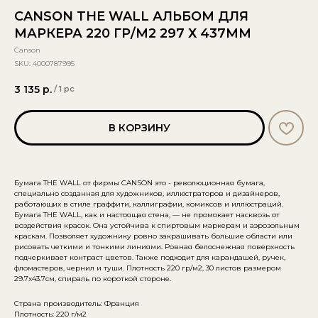
CANSON THE WALL АЛЬБОМ ДЛЯ
МАРКЕРА 220 ГР/М2 297 Х 437ММ
Canson
SKU:
4000787995
3 135
р.
/
1 pc
В КОРЗИНУ
Бумага THE WALL от фирмы CANSON это - революционная бумага,
специально созданная для художников, иллюстраторов и дизайнеров,
работающих в стиле граффити, каллиграфии, комиксов и иллюстраций.
Бумага THE WALL, как и настоящая стена, — не промокает насквозь от
воздействия красок. Она устойчива к спиртовым маркерам и аэрозольным
краскам. Позволяет художнику ровно закрашивать большие области или
рисовать четкими и тонкими линиями. Ровная белоснежная поверхность
подчеркивает контраст цветов. Также подходит для карандашей, ручек,
фломастеров, чернил и туши. Плотность 220 гр/м2, 30 листов размером
29.7х43.7см, спираль по короткой стороне.
Страна производитель: Франция
Плотность: 220 г/м2