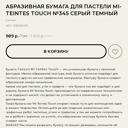
АБРАЗИВНАЯ БУМАГА ДЛЯ ПАСТЕЛИ MI-
TEINTES TOUCH №345 СЕРЫЙ ТЕМНЫЙ
Canson
SKU:
200005410
989
р.
1 215
р.
/
1 pc
/
1 pc
В КОРЗИНУ
Бумага
Canson Mi-Teintes Touch
— это уникальная бумага с песочной
фактурой. Мелко-абразивная текстура этой бумаги отлично подойдет для
пастели и других мягких графических материалов. Фактуру бумаги создает
абразивное микро напыление.
Кроме как для пастели, угля и графита — эта бумага так же подойдет и для
акрила. Бумага Mi-Teintes Touch производится по современным технологиям
и не содержит кислот, что делает ее устойчивой к солнечному свету и
долговечной.
Такая бумага как Mi-Teintes Touch откроет новые пути для воплощения идей
в вашем творчестве. Используйте ее для создания живописных или
графичных работ пастелью, углем и графитов, а так же можете попробовать
ее в работе с акрилом, но учтите, что абразивная текстура бумаги быстро
стирает кисти.
ВАЖНО! Мы можем разрезать бумагу по вашим размерам, напишите об